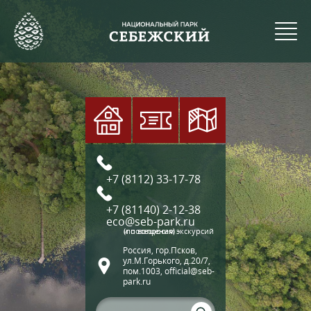
+7 (8112) 33-17-78
+7 (81140) 2-12-38
eco@seb-park.ru
(по вопросам экскурсий и посещения)
Россия, гор.Псков,
ул.М.Горького, д.20/7,
пом.1003, official@seb-
park.ru