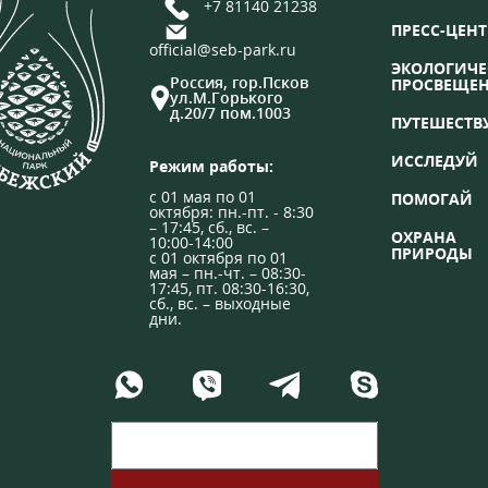
+7 81140 21238
ПРЕСС-ЦЕНТ
official@seb-park.ru
ЭКОЛОГИЧЕ
Россия, гор.Псков
ПРОСВЕЩЕ
ул.М.Горького
д.20/7 пом.1003
ПУТЕШЕСТВ
ИССЛЕДУЙ
Режим работы:
с 01 мая по 01
ПОМОГАЙ
октября: пн.-пт. - 8:30
– 17:45, сб., вс. –
ОХРАНА
10:00-14:00
ПРИРОДЫ
с 01 октября по 01
мая – пн.-чт. – 08:30-
17:45, пт. 08:30-16:30,
сб., вс. – выходные
дни.