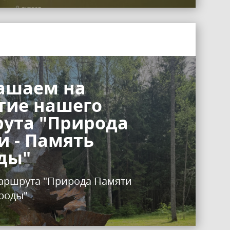
ашаем на
тие нашего
ута "Природа
и - Память
ды"
аршрута "Природа Памяти -
роды"