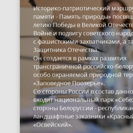
Историко-патриотический маршр
памяти - Память природы» посвящ
летию Победы в Великой Отечест
Войне и подвигу советского наро
с фашистскими захватчиками, а т
Защитника Отечества.
Он создается в рамках развития
трансграничной российско-белор
особо охраняемой природной те
«Заповедное Поозерье».
Со стороны России в состав дан
входит национальный парк «Себе
стороны Белоруссии - республика
ландшафтные заказники «Красный
«Освейский».