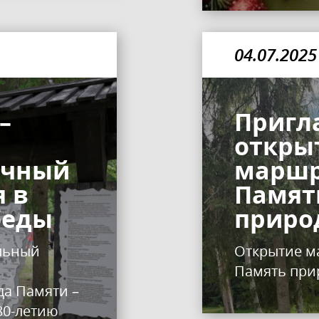
04.07.2025
–
Пригл
:
откры
ичный
маршр
 в
Памят
беды
приро
альный
Открытие м
Память при
а Памяти –
80-летию