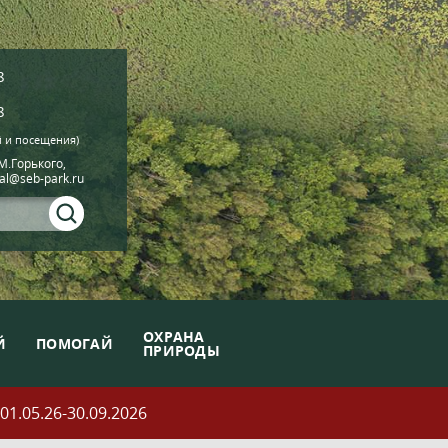
8
8
й и посещения)
.М.Горького,
ial@seb-park.ru
ОХРАНА
Й
ПОМОГАЙ
ПРИРОДЫ
05.26-30.09.2026