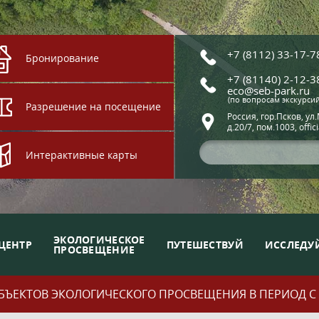
+7 (8112) 33-17-7
Бронирование
+7 (81140) 2-12-3
eco@seb-park.ru
(по вопросам экскурси
Разрешение на посещение
Россия, гор.Псков, ул
д.20/7, пом.1003, offic
Интерактивные карты
ЭКОЛОГИЧЕСКОЕ
ЦЕНТР
ПУТЕШЕСТВУЙ
ИССЛЕДУ
ПРОСВЕЩЕНИЕ
ЪЕКТОВ ЭКОЛОГИЧЕСКОГО ПРОСВЕЩЕНИЯ В ПЕРИОД С 01.