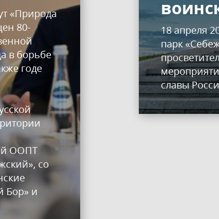
воинс
ут «Природа
ен 80-
18 апреля 2
венной
парк «Себеж
да в борьбе
просветите
акже годе
мероприяти
славы Росс
усской
рритории
ной ООПТ
жский», со
нские
 Бор» и