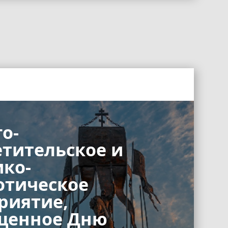
о-
етительское и
ико-
отическое
риятие,
щенное Дню