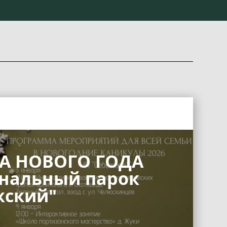
 НОВОГО ГОДА
нальный парок
жский"