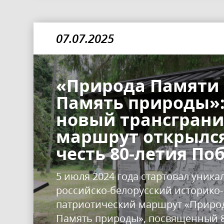
07.07.2025
«Природа Памяти 
Память природы»
новый трансгран
маршрут открылся
честь 80-летия По
5 июля 2024 года стартовал уник
российско-белорусский историко-
патриотический маршрут «Природ
Память природы», посвященный 