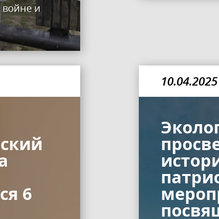
 войне и
10.04.2025
Эколог
сский
просв
а
истор
патри
ся 6
мероп
посвя