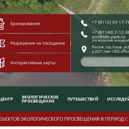
+7 (8112) 33-17-7
Бронирование
+7 (81140) 2-12-3
eco@seb-park.ru
(по вопросам экскурси
Разрешение на посещение
Россия, гор.Псков, ул
д.20/7, пом.1003, offic
Интерактивные карты
ЭКОЛОГИЧЕСКОЕ
ЦЕНТР
ПУТЕШЕСТВУЙ
ИССЛЕДУ
ПРОСВЕЩЕНИЕ
ЪЕКТОВ ЭКОЛОГИЧЕСКОГО ПРОСВЕЩЕНИЯ В ПЕРИОД С 01.