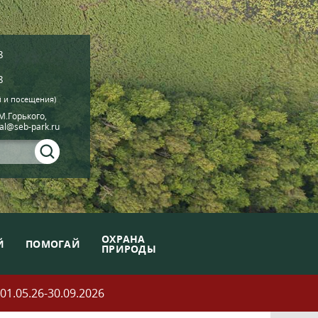
8
8
й и посещения)
.М.Горького,
ial@seb-park.ru
ОХРАНА
Й
ПОМОГАЙ
ПРИРОДЫ
05.26-30.09.2026