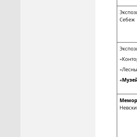
Экспо
Себеж
Экспоз
«Конто
«Лесн
«Музе
Мемор
Невски