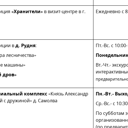
зиция
«Хранители»
в визит-центре в г.
Ежедневно с 8
иции в
д. Рудня
:
Пт.-Вс. с 10:00
ра лесничества»
Понедельни
ые машины»
Вт.-Чт.- экскур
интерактивны
й дров»
предварительно
иальный комплекс
«Князь Александр
Пн.-Вт.- Вых
й с дружиной» д. Самолва
Ср.-Вс.- с 10:3
По субботам э
организованны
(по предварит