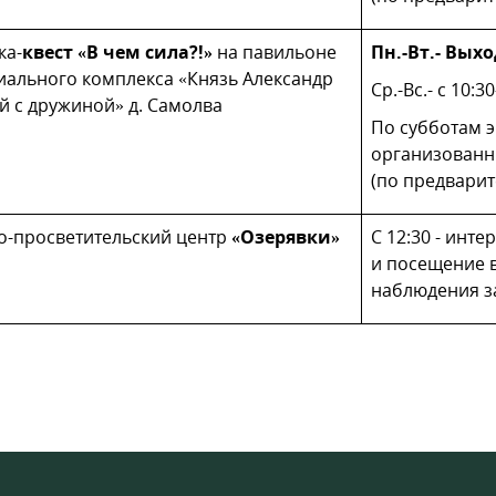
ка-
квест «В чем сила?!»
на павильоне
Пн.-Вт.- Вых
ального комплекса «Князь Александр
Ср.-Вс.- с 10:3
й с дружиной» д. Самолва
По субботам э
организованны
(по предварит
о-просветительский центр
«Озерявки»
С 12:30 - инт
и посещение 
наблюдения з