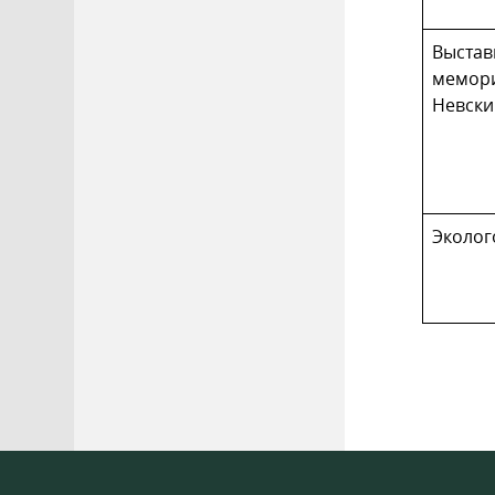
Выстав
мемори
Невски
Эколог