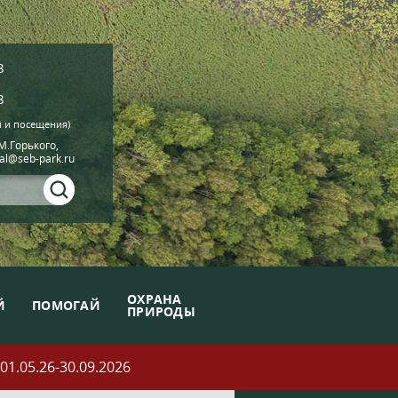
8
8
й и посещения)
.М.Горького,
ial@seb-park.ru
ОХРАНА
Й
ПОМОГАЙ
ПРИРОДЫ
05.26-30.09.2026