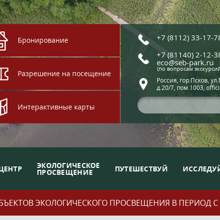
+7 (8112) 33-17-7
Бронирование
+7 (81140) 2-12-3
eco@seb-park.ru
(по вопросам экскурси
Разрешение на посещение
Россия, гор.Псков, ул
д.20/7, пом.1003, offic
Интерактивные карты
ЭКОЛОГИЧЕСКОЕ
ЦЕНТР
ПУТЕШЕСТВУЙ
ИССЛЕДУ
ПРОСВЕЩЕНИЕ
ЪЕКТОВ ЭКОЛОГИЧЕСКОГО ПРОСВЕЩЕНИЯ В ПЕРИОД С 01.