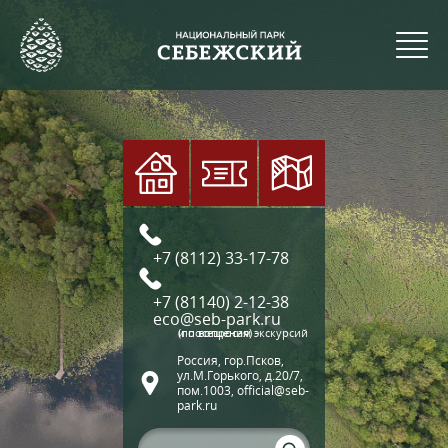
+7 (8112) 33-17-78
+7 (81140) 2-12-38
eco@seb-park.ru
(по вопросам экскурсий и посещения)
Россия, гор.Псков,
ул.М.Горького, д.20/7,
пом.1003, official@seb-
park.ru