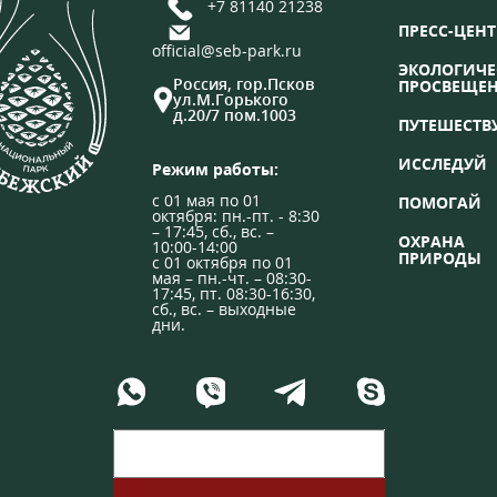
+7 81140 21238
ПРЕСС-ЦЕНТ
official@seb-park.ru
ЭКОЛОГИЧЕ
Россия, гор.Псков
ПРОСВЕЩЕ
ул.М.Горького
д.20/7 пом.1003
ПУТЕШЕСТВ
ИССЛЕДУЙ
Режим работы:
с 01 мая по 01
ПОМОГАЙ
октября: пн.-пт. - 8:30
– 17:45, сб., вс. –
ОХРАНА
10:00-14:00
ПРИРОДЫ
с 01 октября по 01
мая – пн.-чт. – 08:30-
17:45, пт. 08:30-16:30,
сб., вс. – выходные
дни.