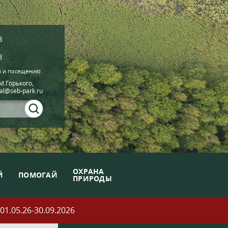
8
8
й и посещения)
.М.Горького,
ial@seb-park.ru
ОХРАНА
Й
ПОМОГАЙ
ПРИРОДЫ
05.26-30.09.2026