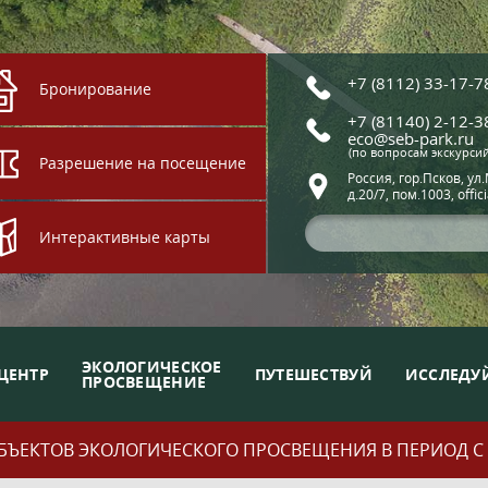
+7 (8112) 33-17-7
Бронирование
+7 (81140) 2-12-3
eco@seb-park.ru
(по вопросам экскурси
Разрешение на посещение
Россия, гор.Псков, ул
д.20/7, пом.1003, offic
Интерактивные карты
ЭКОЛОГИЧЕСКОЕ
ЦЕНТР
ПУТЕШЕСТВУЙ
ИССЛЕДУ
ПРОСВЕЩЕНИЕ
ЪЕКТОВ ЭКОЛОГИЧЕСКОГО ПРОСВЕЩЕНИЯ В ПЕРИОД С 01.