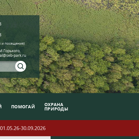
8
8
й и посещения)
.М.Горького,
ial@seb-park.ru
ОХРАНА
Й
ПОМОГАЙ
ПРИРОДЫ
05.26-30.09.2026