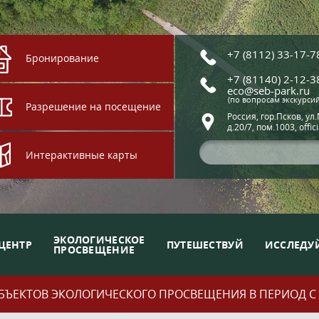
+7 (8112) 33-17-7
Бронирование
+7 (81140) 2-12-3
eco@seb-park.ru
(по вопросам экскурси
Разрешение на посещение
Россия, гор.Псков, ул
д.20/7, пом.1003, offic
Интерактивные карты
ЭКОЛОГИЧЕСКОЕ
ЦЕНТР
ПУТЕШЕСТВУЙ
ИССЛЕДУ
ПРОСВЕЩЕНИЕ
ЪЕКТОВ ЭКОЛОГИЧЕСКОГО ПРОСВЕЩЕНИЯ В ПЕРИОД С 01.