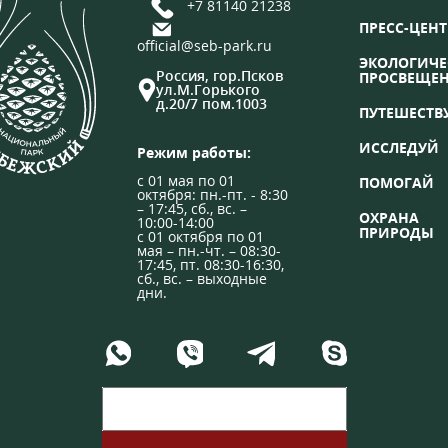
+7 81140 21238
ПРЕСС-ЦЕНТ
official@seb-park.ru
ЭКОЛОГИЧЕ
Россия, гор.Псков
ПРОСВЕЩЕ
ул.М.Горького
д.20/7 пом.1003
ПУТЕШЕСТВ
ИССЛЕДУЙ
Режим работы:
с 01 мая по 01
ПОМОГАЙ
октября: пн.-пт. - 8:30
– 17:45, сб., вс. –
ОХРАНА
10:00-14:00
ПРИРОДЫ
с 01 октября по 01
мая – пн.-чт. – 08:30-
17:45, пт. 08:30-16:30,
сб., вс. – выходные
дни.