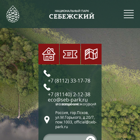
+7 (8112) 33-17-78
+7 (81140) 2-12-38
eco@seb-park.ru
(по вопросам экскурсий и посещения)
Россия, гор.Псков,
ул.М.Горького, д.20/7,
пом.1003, official@seb-
park.ru