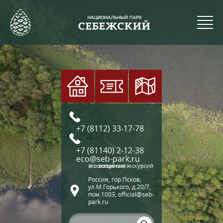
+7 (8112) 33-17-78
+7 (81140) 2-12-38
eco@seb-park.ru
(по вопросам экскурсий и посещения)
Россия, гор.Псков,
ул.М.Горького, д.20/7,
пом.1003, official@seb-
park.ru