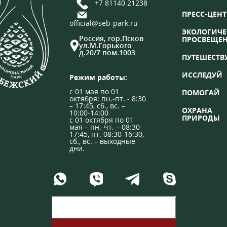
+7 81140 21238
ПРЕСС-ЦЕНТ
official@seb-park.ru
ЭКОЛОГИЧЕ
Россия, гор.Псков
ПРОСВЕЩЕ
ул.М.Горького
д.20/7 пом.1003
ПУТЕШЕСТВ
ИССЛЕДУЙ
Режим работы:
с 01 мая по 01
ПОМОГАЙ
октября: пн.-пт. - 8:30
– 17:45, сб., вс. –
ОХРАНА
10:00-14:00
ПРИРОДЫ
с 01 октября по 01
мая – пн.-чт. – 08:30-
17:45, пт. 08:30-16:30,
сб., вс. – выходные
дни.