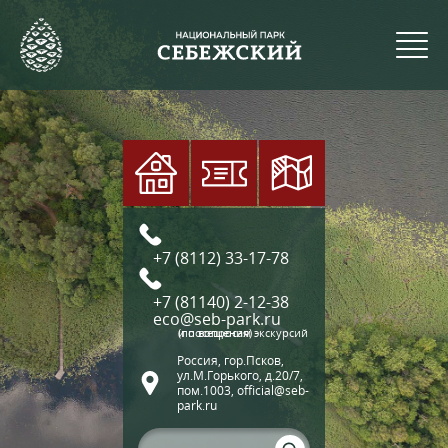
+7 (8112) 33-17-78
+7 (81140) 2-12-38
eco@seb-park.ru
(по вопросам экскурсий и посещения)
Россия, гор.Псков,
ул.М.Горького, д.20/7,
пом.1003, official@seb-
park.ru