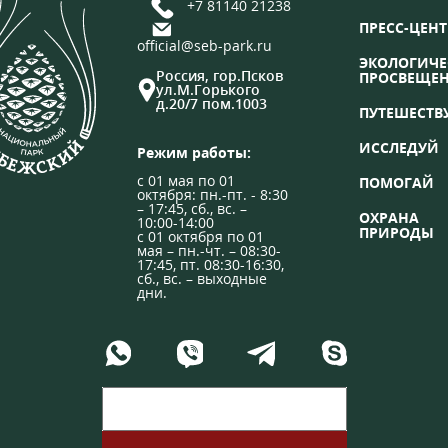
+7 81140 21238
ПРЕСС-ЦЕНТ
official@seb-park.ru
ЭКОЛОГИЧЕ
Россия, гор.Псков
ПРОСВЕЩЕ
ул.М.Горького
д.20/7 пом.1003
ПУТЕШЕСТВ
ИССЛЕДУЙ
Режим работы:
с 01 мая по 01
ПОМОГАЙ
октября: пн.-пт. - 8:30
– 17:45, сб., вс. –
ОХРАНА
10:00-14:00
ПРИРОДЫ
с 01 октября по 01
мая – пн.-чт. – 08:30-
17:45, пт. 08:30-16:30,
сб., вс. – выходные
дни.