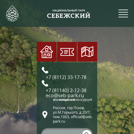
+7 (8112) 33-17-78
+7 (81140) 2-12-38
eco@seb-park.ru
(по вопросам экскурсий и посещения)
Россия, гор.Псков,
ул.М.Горького, д.20/7,
пом.1003, official@seb-
park.ru