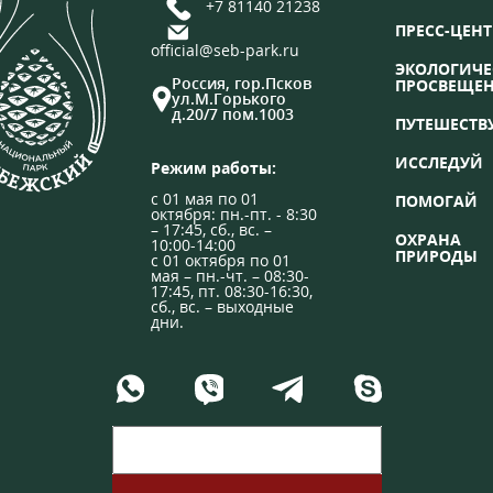
+7 81140 21238
ПРЕСС-ЦЕНТ
official@seb-park.ru
ЭКОЛОГИЧЕ
Россия, гор.Псков
ПРОСВЕЩЕ
ул.М.Горького
д.20/7 пом.1003
ПУТЕШЕСТВ
ИССЛЕДУЙ
Режим работы:
с 01 мая по 01
ПОМОГАЙ
октября: пн.-пт. - 8:30
– 17:45, сб., вс. –
ОХРАНА
10:00-14:00
ПРИРОДЫ
с 01 октября по 01
мая – пн.-чт. – 08:30-
17:45, пт. 08:30-16:30,
сб., вс. – выходные
дни.