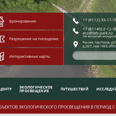
+7 (8112) 33-17-7
Бронирование
+7 (81140) 2-12-3
eco@seb-park.ru
(по вопросам экскурси
Разрешение на посещение
Россия, гор.Псков, ул
д.20/7, пом.1003, offic
Интерактивные карты
ЭКОЛОГИЧЕСКОЕ
ЦЕНТР
ПУТЕШЕСТВУЙ
ИССЛЕДУ
ПРОСВЕЩЕНИЕ
ЪЕКТОВ ЭКОЛОГИЧЕСКОГО ПРОСВЕЩЕНИЯ В ПЕРИОД С 01.