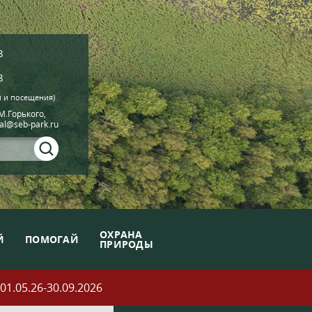
8
8
й и посещения)
.М.Горького,
ial@seb-park.ru
ОХРАНА
Й
ПОМОГАЙ
ПРИРОДЫ
05.26-30.09.2026