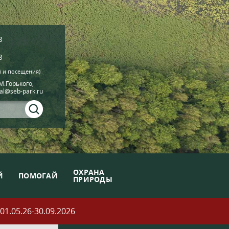
8
8
й и посещения)
.М.Горького,
ial@seb-park.ru
ОХРАНА
Й
ПОМОГАЙ
ПРИРОДЫ
05.26-30.09.2026