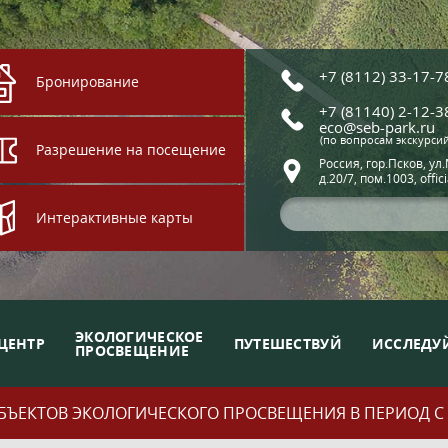
+7 (8112) 33-17-7
Бронирование
+7 (81140) 2-12-3
eco@seb-park.ru
(по вопросам экскурси
Разрешение на посещение
Россия, гор.Псков, ул
д.20/7, пом.1003, offic
Интерактивные карты
ЭКОЛОГИЧЕСКОЕ
ЦЕНТР
ПУТЕШЕСТВУЙ
ИССЛЕДУ
ПРОСВЕЩЕНИЕ
ЪЕКТОВ ЭКОЛОГИЧЕСКОГО ПРОСВЕЩЕНИЯ В ПЕРИОД С 01.