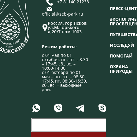
+7 81140 21238
ПРЕСС-ЦЕНТ
official@seb-park.ru
ЭКОЛОГИЧЕ
Россия, гор.Псков
ПРОСВЕЩЕ
ул.М.Горького
д.20/7 пом.1003
ПУТЕШЕСТВ
ИССЛЕДУЙ
Режим работы:
с 01 мая по 01
ПОМОГАЙ
октября: пн.-пт. - 8:30
– 17:45, сб., вс. –
ОХРАНА
10:00-14:00
ПРИРОДЫ
с 01 октября по 01
мая – пн.-чт. – 08:30-
17:45, пт. 08:30-16:30,
сб., вс. – выходные
дни.