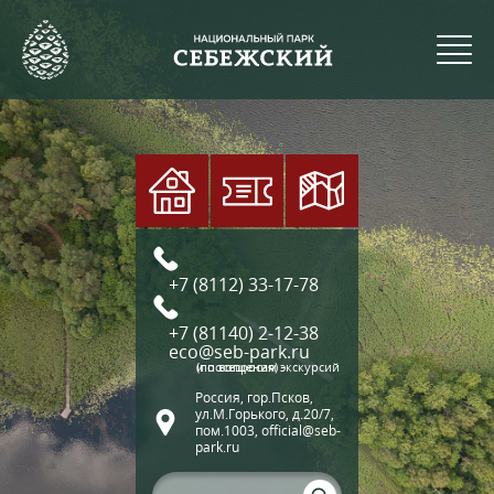
+7 (8112) 33-17-78
+7 (81140) 2-12-38
eco@seb-park.ru
(по вопросам экскурсий и посещения)
Россия, гор.Псков,
ул.М.Горького, д.20/7,
пом.1003, official@seb-
park.ru