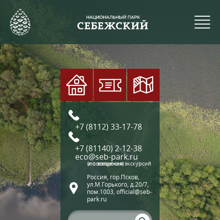
+7 (8112) 33-17-78
+7 (81140) 2-12-38
eco@seb-park.ru
(по вопросам экскурсий и посещения)
Россия, гор.Псков,
ул.М.Горького, д.20/7,
пом.1003, official@seb-
park.ru