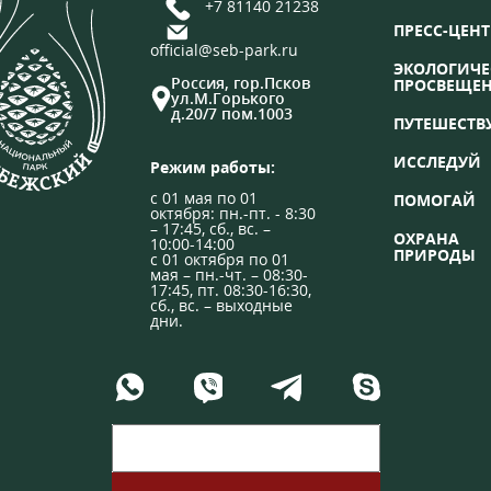
+7 81140 21238
ПРЕСС-ЦЕНТ
official@seb-park.ru
ЭКОЛОГИЧЕ
Россия, гор.Псков
ПРОСВЕЩЕ
ул.М.Горького
д.20/7 пом.1003
ПУТЕШЕСТВ
ИССЛЕДУЙ
Режим работы:
с 01 мая по 01
ПОМОГАЙ
октября: пн.-пт. - 8:30
– 17:45, сб., вс. –
ОХРАНА
10:00-14:00
ПРИРОДЫ
с 01 октября по 01
мая – пн.-чт. – 08:30-
17:45, пт. 08:30-16:30,
сб., вс. – выходные
дни.