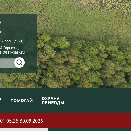
8
8
й и посещения)
.М.Горького,
ial@seb-park.ru
ОХРАНА
Й
ПОМОГАЙ
ПРИРОДЫ
05.26-30.09.2026