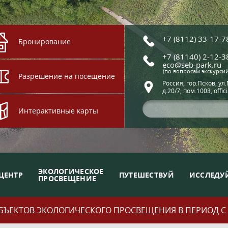
+7 (8112) 33-17-7
Бронирование
+7 (81140) 2-12-3
eco@seb-park.ru
(по вопросам экскурси
Разрешение на посещение
Россия, гор.Псков, ул
д.20/7, пом.1003, offic
Интерактивные карты
ЭКОЛОГИЧЕСКОЕ
ЦЕНТР
ПУТЕШЕСТВУЙ
ИССЛЕДУ
ПРОСВЕЩЕНИЕ
ЪЕКТОВ ЭКОЛОГИЧЕСКОГО ПРОСВЕЩЕНИЯ В ПЕРИОД С 01.