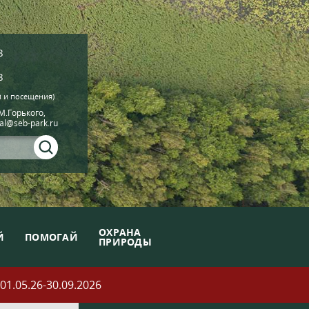
8
8
й и посещения)
.М.Горького,
ial@seb-park.ru
ОХРАНА
Й
ПОМОГАЙ
ПРИРОДЫ
05.26-30.09.2026