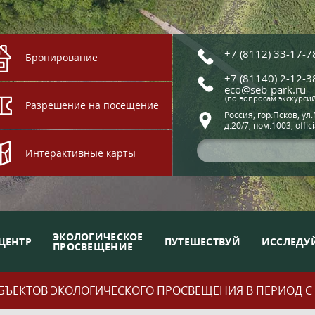
+7 (8112) 33-17-7
Бронирование
+7 (81140) 2-12-3
eco@seb-park.ru
(по вопросам экскурси
Разрешение на посещение
Россия, гор.Псков, ул
д.20/7, пом.1003, offic
Интерактивные карты
ЭКОЛОГИЧЕСКОЕ
ЦЕНТР
ПУТЕШЕСТВУЙ
ИССЛЕДУ
ПРОСВЕЩЕНИЕ
ЪЕКТОВ ЭКОЛОГИЧЕСКОГО ПРОСВЕЩЕНИЯ В ПЕРИОД С 01.