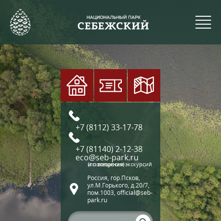
+7 (8112) 33-17-78
+7 (81140) 2-12-38
eco@seb-park.ru
(по вопросам экскурсий и посещения)
Россия, гор.Псков,
ул.М.Горького, д.20/7,
пом.1003, official@seb-
park.ru