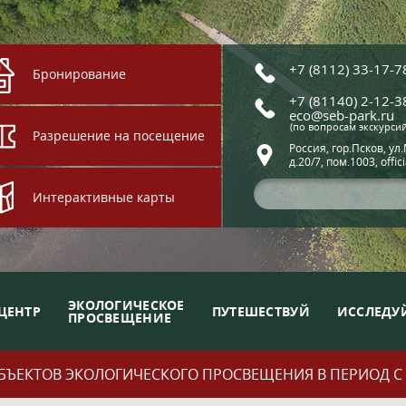
+7 (8112) 33-17-7
Бронирование
+7 (81140) 2-12-3
eco@seb-park.ru
(по вопросам экскурси
Разрешение на посещение
Россия, гор.Псков, ул
д.20/7, пом.1003, offic
Интерактивные карты
ЭКОЛОГИЧЕСКОЕ
ЦЕНТР
ПУТЕШЕСТВУЙ
ИССЛЕДУ
ПРОСВЕЩЕНИЕ
ЪЕКТОВ ЭКОЛОГИЧЕСКОГО ПРОСВЕЩЕНИЯ В ПЕРИОД С 01.