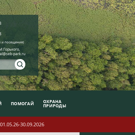
8
8
й и посещения)
.М.Горького,
ial@seb-park.ru
ОХРАНА
Й
ПОМОГАЙ
ПРИРОДЫ
05.26-30.09.2026