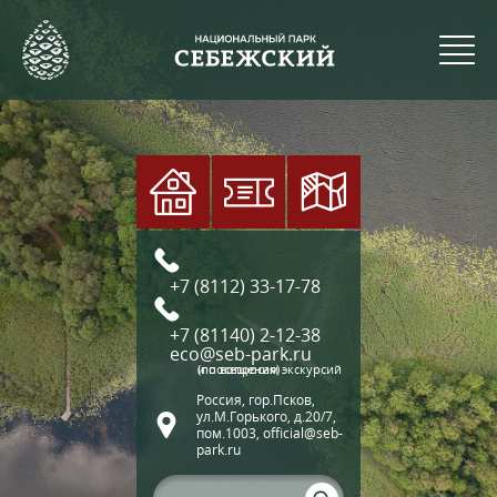
+7 (8112) 33-17-78
+7 (81140) 2-12-38
eco@seb-park.ru
(по вопросам экскурсий и посещения)
Россия, гор.Псков,
ул.М.Горького, д.20/7,
пом.1003, official@seb-
park.ru