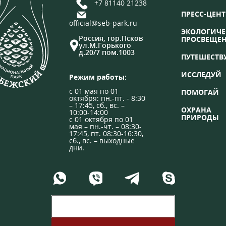
+7 81140 21238
ПРЕСС-ЦЕНТ
official@seb-park.ru
ЭКОЛОГИЧЕ
Россия, гор.Псков
ПРОСВЕЩЕ
ул.М.Горького
д.20/7 пом.1003
ПУТЕШЕСТВ
ИССЛЕДУЙ
Режим работы:
с 01 мая по 01
ПОМОГАЙ
октября: пн.-пт. - 8:30
– 17:45, сб., вс. –
ОХРАНА
10:00-14:00
ПРИРОДЫ
с 01 октября по 01
мая – пн.-чт. – 08:30-
17:45, пт. 08:30-16:30,
сб., вс. – выходные
дни.