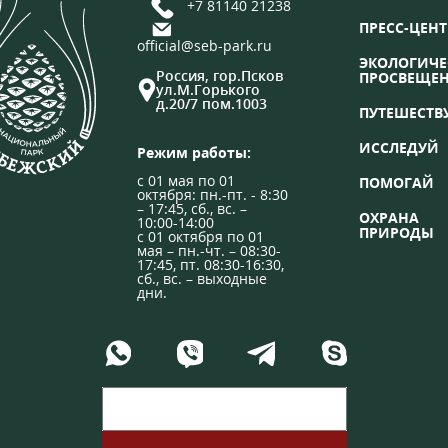
+7 81140 21238
ПРЕСС-ЦЕНТ
official@seb-park.ru
ЭКОЛОГИЧЕ
Россия, гор.Псков
ПРОСВЕЩЕ
ул.М.Горького
д.20/7 пом.1003
ПУТЕШЕСТВ
ИССЛЕДУЙ
Режим работы:
с 01 мая по 01
ПОМОГАЙ
октября: пн.-пт. - 8:30
– 17:45, сб., вс. –
ОХРАНА
10:00-14:00
ПРИРОДЫ
с 01 октября по 01
мая – пн.-чт. – 08:30-
17:45, пт. 08:30-16:30,
сб., вс. – выходные
дни.