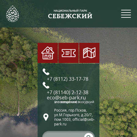
+7 (8112) 33-17-78
+7 (81140) 2-12-38
eco@seb-park.ru
(по вопросам экскурсий и посещения)
Россия, гор.Псков,
ул.М.Горького, д.20/7,
пом.1003, official@seb-
park.ru