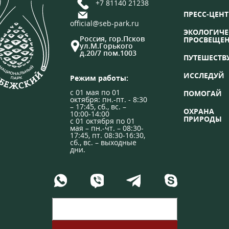
+7 81140 21238
ПРЕСС-ЦЕНТ
official@seb-park.ru
ЭКОЛОГИЧЕ
Россия, гор.Псков
ПРОСВЕЩЕ
ул.М.Горького
д.20/7 пом.1003
ПУТЕШЕСТВ
ИССЛЕДУЙ
Режим работы:
с 01 мая по 01
ПОМОГАЙ
октября: пн.-пт. - 8:30
– 17:45, сб., вс. –
ОХРАНА
10:00-14:00
ПРИРОДЫ
с 01 октября по 01
мая – пн.-чт. – 08:30-
17:45, пт. 08:30-16:30,
сб., вс. – выходные
дни.