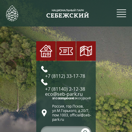
+7 (8112) 33-17-78
+7 (81140) 2-12-38
eco@seb-park.ru
(по вопросам экскурсий и посещения)
Россия, гор.Псков,
ул.М.Горького, д.20/7,
пом.1003, official@seb-
park.ru