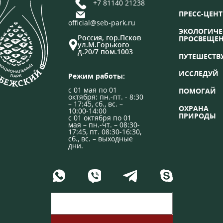
+7 81140 21238
ПРЕСС-ЦЕНТ
official@seb-park.ru
ЭКОЛОГИЧЕ
Россия, гор.Псков
ПРОСВЕЩЕ
ул.М.Горького
д.20/7 пом.1003
ПУТЕШЕСТВ
ИССЛЕДУЙ
Режим работы:
с 01 мая по 01
ПОМОГАЙ
октября: пн.-пт. - 8:30
– 17:45, сб., вс. –
ОХРАНА
10:00-14:00
ПРИРОДЫ
с 01 октября по 01
мая – пн.-чт. – 08:30-
17:45, пт. 08:30-16:30,
сб., вс. – выходные
дни.