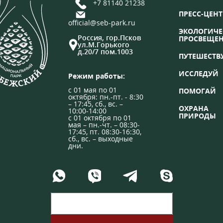
+7 81140 21238
ПРЕСС-ЦЕНТ
official@seb-park.ru
ЭКОЛОГИЧЕ
Россия, гор.Псков
ПРОСВЕЩЕ
ул.М.Горького
д.20/7 пом.1003
ПУТЕШЕСТВ
ИССЛЕДУЙ
Режим работы:
с 01 мая по 01
ПОМОГАЙ
октября: пн.-пт. - 8:30
– 17:45, сб., вс. –
ОХРАНА
10:00-14:00
ПРИРОДЫ
с 01 октября по 01
мая – пн.-чт. – 08:30-
17:45, пт. 08:30-16:30,
сб., вс. – выходные
дни.