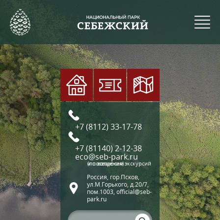
+7 (8112) 33-17-78
+7 (81140) 2-12-38
eco@seb-park.ru
(по вопросам экскурсий и посещения)
Россия, гор.Псков,
ул.М.Горького, д.20/7,
пом.1003, official@seb-
park.ru