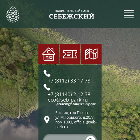
+7 (8112) 33-17-78
+7 (81140) 2-12-38
eco@seb-park.ru
(по вопросам экскурсий и посещения)
Россия, гор.Псков,
ул.М.Горького, д.20/7,
пом.1003, official@seb-
park.ru