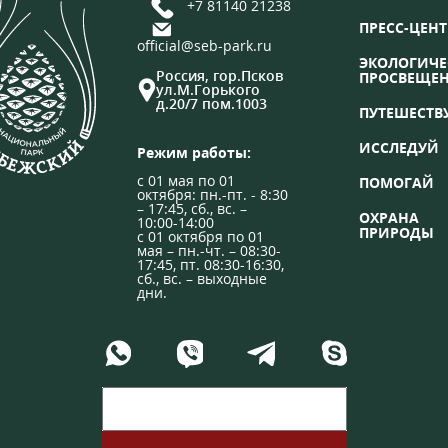
+7 81140 21238
ПРЕСС-ЦЕНТ
official@seb-park.ru
ЭКОЛОГИЧЕ
Россия, гор.Псков
ПРОСВЕЩЕ
ул.М.Горького
д.20/7 пом.1003
ПУТЕШЕСТВ
ИССЛЕДУЙ
Режим работы:
с 01 мая по 01
ПОМОГАЙ
октября: пн.-пт. - 8:30
– 17:45, сб., вс. –
ОХРАНА
10:00-14:00
ПРИРОДЫ
с 01 октября по 01
мая – пн.-чт. – 08:30-
17:45, пт. 08:30-16:30,
сб., вс. – выходные
дни.