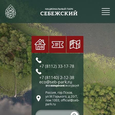
+7 (8112) 33-17-78
+7 (81140) 2-12-38
eco@seb-park.ru
(по вопросам экскурсий и посещения)
Россия, гор.Псков,
ул.М.Горького, д.20/7,
пом.1003, official@seb-
park.ru