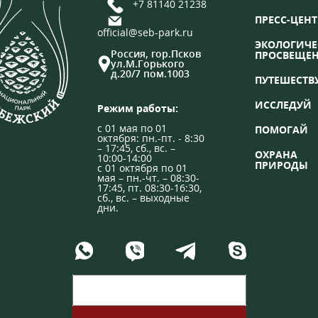
+7 81140 21238
ПРЕСС-ЦЕНТ
official@seb-park.ru
ЭКОЛОГИЧЕ
Россия, гор.Псков
ПРОСВЕЩЕ
ул.М.Горького
д.20/7 пом.1003
ПУТЕШЕСТВ
ИССЛЕДУЙ
Режим работы:
с 01 мая по 01
ПОМОГАЙ
октября: пн.-пт. - 8:30
– 17:45, сб., вс. –
ОХРАНА
10:00-14:00
ПРИРОДЫ
с 01 октября по 01
мая – пн.-чт. – 08:30-
17:45, пт. 08:30-16:30,
сб., вс. – выходные
дни.