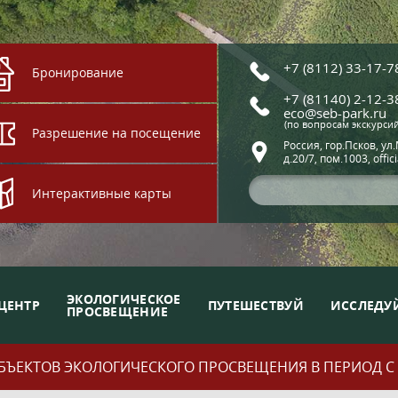
+7 (8112) 33-17-7
Бронирование
+7 (81140) 2-12-3
eco@seb-park.ru
(по вопросам экскурси
Разрешение на посещение
Россия, гор.Псков, ул
д.20/7, пом.1003, offic
Интерактивные карты
ЭКОЛОГИЧЕСКОЕ
ЦЕНТР
ПУТЕШЕСТВУЙ
ИССЛЕДУ
ПРОСВЕЩЕНИЕ
ЪЕКТОВ ЭКОЛОГИЧЕСКОГО ПРОСВЕЩЕНИЯ В ПЕРИОД С 01.