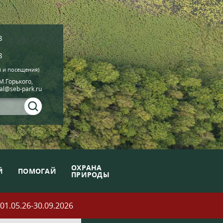
8
8
й и посещения)
.М.Горького,
ial@seb-park.ru
ОХРАНА
Й
ПОМОГАЙ
ПРИРОДЫ
05.26-30.09.2026