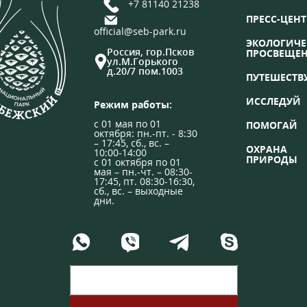
+7 81140 21238
ПРЕСС-ЦЕНТ
official@seb-park.ru
ЭКОЛОГИЧЕ
Россия, гор.Псков
ПРОСВЕЩЕ
ул.М.Горького
д.20/7 пом.1003
ПУТЕШЕСТВ
ИССЛЕДУЙ
Режим работы:
с 01 мая по 01
ПОМОГАЙ
октября: пн.-пт. - 8:30
– 17:45, сб., вс. –
ОХРАНА
10:00-14:00
ПРИРОДЫ
с 01 октября по 01
мая – пн.-чт. – 08:30-
17:45, пт. 08:30-16:30,
сб., вс. – выходные
дни.