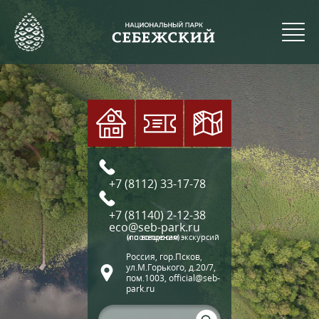
+7 (8112) 33-17-78
+7 (81140) 2-12-38
eco@seb-park.ru
(по вопросам экскурсий и посещения)
Россия, гор.Псков,
ул.М.Горького, д.20/7,
пом.1003, official@seb-
park.ru