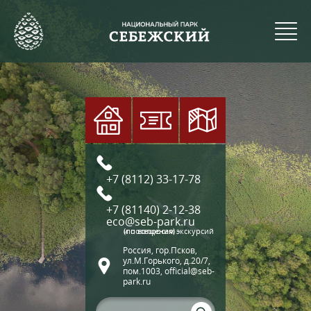
+7 (8112) 33-17-78
+7 (81140) 2-12-38
eco@seb-park.ru
(по вопросам экскурсий и посещения)
Россия, гор.Псков,
ул.М.Горького, д.20/7,
пом.1003, official@seb-
park.ru