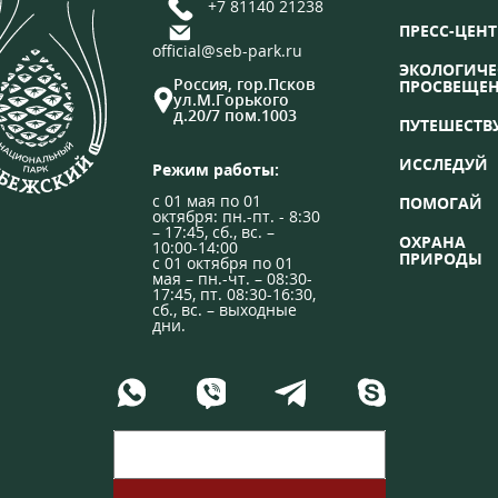
+7 81140 21238
ПРЕСС-ЦЕНТ
official@seb-park.ru
ЭКОЛОГИЧЕ
Россия, гор.Псков
ПРОСВЕЩЕ
ул.М.Горького
д.20/7 пом.1003
ПУТЕШЕСТВ
ИССЛЕДУЙ
Режим работы:
с 01 мая по 01
ПОМОГАЙ
октября: пн.-пт. - 8:30
– 17:45, сб., вс. –
ОХРАНА
10:00-14:00
ПРИРОДЫ
с 01 октября по 01
мая – пн.-чт. – 08:30-
17:45, пт. 08:30-16:30,
сб., вс. – выходные
дни.