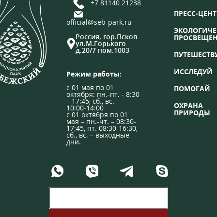
+7 81140 21238
ПРЕСС-ЦЕНТ
official@seb-park.ru
ЭКОЛОГИЧЕ
Россия, гор.Псков
ПРОСВЕЩЕ
ул.М.Горького
д.20/7 пом.1003
ПУТЕШЕСТВ
ИССЛЕДУЙ
Режим работы:
с 01 мая по 01
ПОМОГАЙ
октября: пн.-пт. - 8:30
– 17:45, сб., вс. –
ОХРАНА
10:00-14:00
ПРИРОДЫ
с 01 октября по 01
мая – пн.-чт. – 08:30-
17:45, пт. 08:30-16:30,
сб., вс. – выходные
дни.