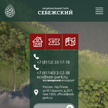
+7 (8112) 33-17-78
+7 (81140) 2-12-38
eco@seb-park.ru
(по вопросам экскурсий и посещения)
Россия, гор.Псков,
ул.М.Горького, д.20/7,
пом.1003, official@seb-
park.ru