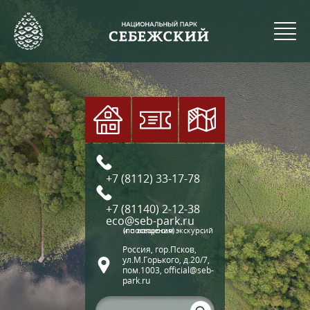
+7 (8112) 33-17-78
+7 (81140) 2-12-38
eco@seb-park.ru
(по вопросам экскурсий и посещения)
Россия, гор.Псков,
ул.М.Горького, д.20/7,
пом.1003, official@seb-
park.ru