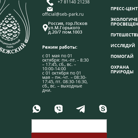
+7 81140 21238
ПРЕСС-ЦЕНТ
official@seb-park.ru
ЭКОЛОГИЧЕ
Россия, гор.Псков
ПРОСВЕЩЕ
ул.М.Горького
д.20/7 пом.1003
ПУТЕШЕСТВ
ИССЛЕДУЙ
Режим работы:
с 01 мая по 01
ПОМОГАЙ
октября: пн.-пт. - 8:30
– 17:45, сб., вс. –
ОХРАНА
10:00-14:00
ПРИРОДЫ
с 01 октября по 01
мая – пн.-чт. – 08:30-
17:45, пт. 08:30-16:30,
сб., вс. – выходные
дни.