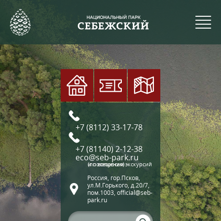
+7 (8112) 33-17-78
+7 (81140) 2-12-38
eco@seb-park.ru
(по вопросам экскурсий и посещения)
Россия, гор.Псков,
ул.М.Горького, д.20/7,
пом.1003, official@seb-
park.ru