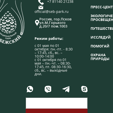
+7 81140 21238
ПРЕСС-ЦЕНТ
official@seb-park.ru
ЭКОЛОГИЧЕ
Россия, гор.Псков
ПРОСВЕЩЕ
ул.М.Горького
д.20/7 пом.1003
ПУТЕШЕСТВ
ИССЛЕДУЙ
Режим работы:
с 01 мая по 01
ПОМОГАЙ
октября: пн.-пт. - 8:30
– 17:45, сб., вс. –
ОХРАНА
10:00-14:00
ПРИРОДЫ
с 01 октября по 01
мая – пн.-чт. – 08:30-
17:45, пт. 08:30-16:30,
сб., вс. – выходные
дни.