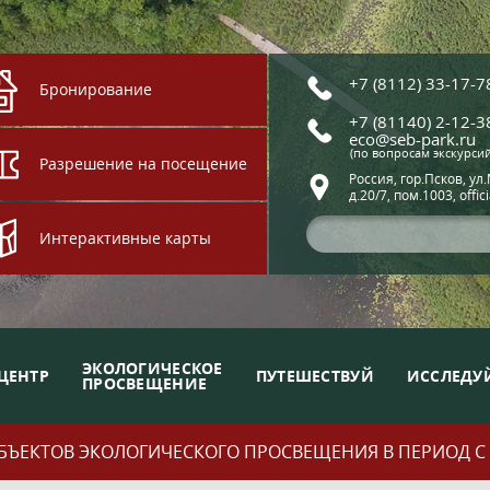
+7 (8112) 33-17-7
Бронирование
+7 (81140) 2-12-3
eco@seb-park.ru
(по вопросам экскурси
Разрешение на посещение
Россия, гор.Псков, ул
д.20/7, пом.1003, offic
Интерактивные карты
ЭКОЛОГИЧЕСКОЕ
ЦЕНТР
ПУТЕШЕСТВУЙ
ИССЛЕДУ
ПРОСВЕЩЕНИЕ
ЪЕКТОВ ЭКОЛОГИЧЕСКОГО ПРОСВЕЩЕНИЯ В ПЕРИОД С 01.