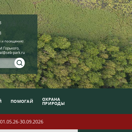
8
8
й и посещения)
.М.Горького,
ial@seb-park.ru
ОХРАНА
Й
ПОМОГАЙ
ПРИРОДЫ
05.26-30.09.2026