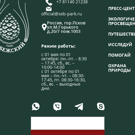
+7 81140 21238
ПРЕСС-ЦЕНТ
official@seb-park.ru
ЭКОЛОГИЧЕ
Россия, гор.Псков
ПРОСВЕЩЕ
ул.М.Горького
д.20/7 пом.1003
ПУТЕШЕСТВ
ИССЛЕДУЙ
Режим работы:
с 01 мая по 01
ПОМОГАЙ
октября: пн.-пт. - 8:30
– 17:45, сб., вс. –
ОХРАНА
10:00-14:00
ПРИРОДЫ
с 01 октября по 01
мая – пн.-чт. – 08:30-
17:45, пт. 08:30-16:30,
сб., вс. – выходные
дни.