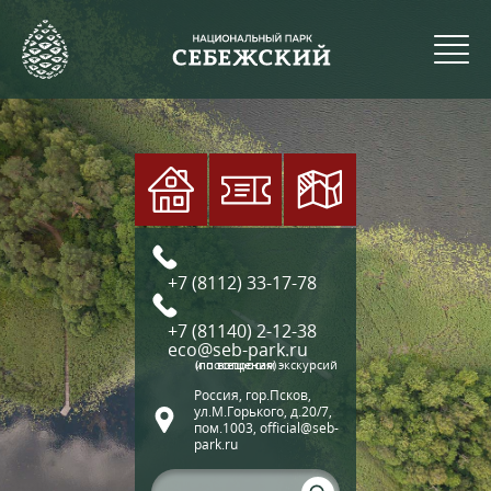
+7 (8112) 33-17-78
+7 (81140) 2-12-38
eco@seb-park.ru
(по вопросам экскурсий и посещения)
Россия, гор.Псков,
ул.М.Горького, д.20/7,
пом.1003, official@seb-
park.ru