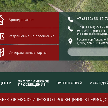
+7 (8112) 33-17-7
Бронирование
+7 (81140) 2-12-3
eco@seb-park.ru
(по вопросам экскурси
Разрешение на посещение
Россия, гор.Псков, ул
д.20/7, пом.1003, offic
Интерактивные карты
ЭКОЛОГИЧЕСКОЕ
ЦЕНТР
ПУТЕШЕСТВУЙ
ИССЛЕДУ
ПРОСВЕЩЕНИЕ
ЪЕКТОВ ЭКОЛОГИЧЕСКОГО ПРОСВЕЩЕНИЯ В ПЕРИОД С 01.