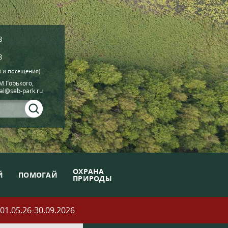
8
8
й и посещения)
.М.Горького,
ial@seb-park.ru
ОХРАНА
Й
ПОМОГАЙ
ПРИРОДЫ
05.26-30.09.2026