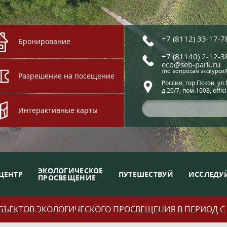
+7 (8112) 33-17-7
Бронирование
+7 (81140) 2-12-3
eco@seb-park.ru
(по вопросам экскурси
Разрешение на посещение
Россия, гор.Псков, ул
д.20/7, пом.1003, offic
Интерактивные карты
ЭКОЛОГИЧЕСКОЕ
ЦЕНТР
ПУТЕШЕСТВУЙ
ИССЛЕДУ
ПРОСВЕЩЕНИЕ
ЪЕКТОВ ЭКОЛОГИЧЕСКОГО ПРОСВЕЩЕНИЯ В ПЕРИОД С 01.