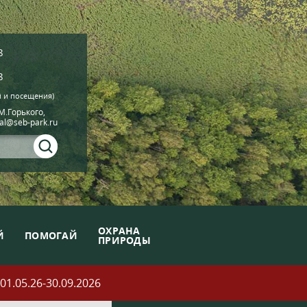
8
8
й и посещения)
.М.Горького,
ial@seb-park.ru
ОХРАНА
Й
ПОМОГАЙ
ПРИРОДЫ
05.26-30.09.2026