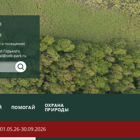
8
8
й и посещения)
.М.Горького,
ial@seb-park.ru
ОХРАНА
Й
ПОМОГАЙ
ПРИРОДЫ
05.26-30.09.2026