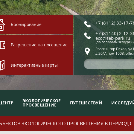
+7 (8112) 33-17-7
Бронирование
+7 (81140) 2-12-3
eco@seb-park.ru
(по вопросам экскурси
Разрешение на посещение
Россия, гор.Псков, ул
д.20/7, пом.1003, offic
Интерактивные карты
ЭКОЛОГИЧЕСКОЕ
ЦЕНТР
ПУТЕШЕСТВУЙ
ИССЛЕДУ
ПРОСВЕЩЕНИЕ
ЪЕКТОВ ЭКОЛОГИЧЕСКОГО ПРОСВЕЩЕНИЯ В ПЕРИОД С 01.