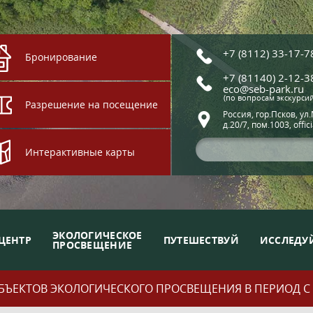
+7 (8112) 33-17-7
Бронирование
+7 (81140) 2-12-3
eco@seb-park.ru
(по вопросам экскурси
Разрешение на посещение
Россия, гор.Псков, ул
д.20/7, пом.1003, offic
Интерактивные карты
ЭКОЛОГИЧЕСКОЕ
ЦЕНТР
ПУТЕШЕСТВУЙ
ИССЛЕДУ
ПРОСВЕЩЕНИЕ
ЪЕКТОВ ЭКОЛОГИЧЕСКОГО ПРОСВЕЩЕНИЯ В ПЕРИОД С 01.