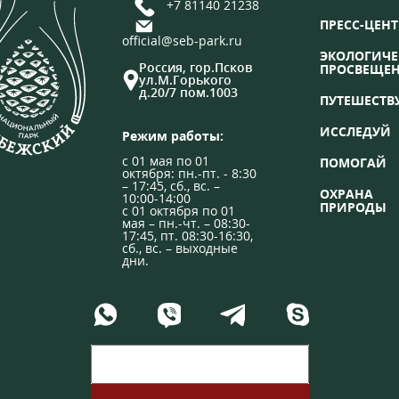
+7 81140 21238
ПРЕСС-ЦЕНТ
official@seb-park.ru
ЭКОЛОГИЧЕ
Россия, гор.Псков
ПРОСВЕЩЕ
ул.М.Горького
д.20/7 пом.1003
ПУТЕШЕСТВ
ИССЛЕДУЙ
Режим работы:
с 01 мая по 01
ПОМОГАЙ
октября: пн.-пт. - 8:30
– 17:45, сб., вс. –
ОХРАНА
10:00-14:00
ПРИРОДЫ
с 01 октября по 01
мая – пн.-чт. – 08:30-
17:45, пт. 08:30-16:30,
сб., вс. – выходные
дни.