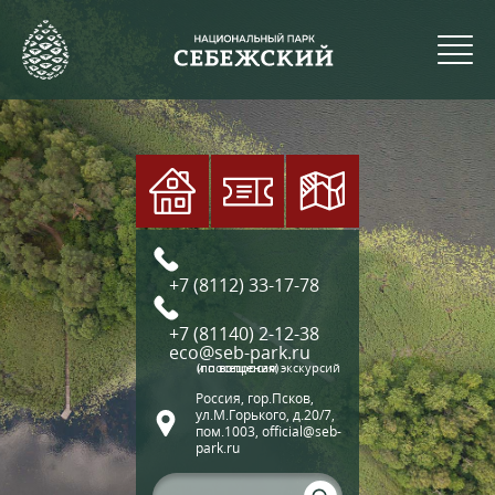
+7 (8112) 33-17-78
+7 (81140) 2-12-38
eco@seb-park.ru
(по вопросам экскурсий и посещения)
Россия, гор.Псков,
ул.М.Горького, д.20/7,
пом.1003, official@seb-
park.ru