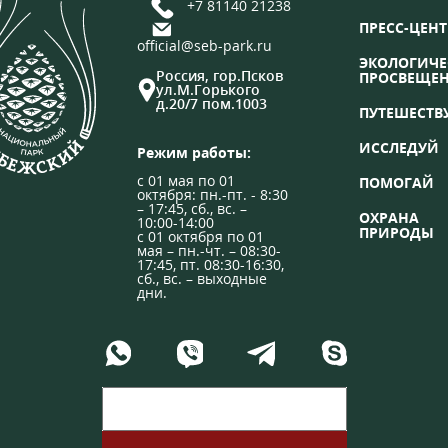
+7 81140 21238
ПРЕСС-ЦЕНТ
official@seb-park.ru
ЭКОЛОГИЧЕ
Россия, гор.Псков
ПРОСВЕЩЕ
ул.М.Горького
д.20/7 пом.1003
ПУТЕШЕСТВ
ИССЛЕДУЙ
Режим работы:
с 01 мая по 01
ПОМОГАЙ
октября: пн.-пт. - 8:30
– 17:45, сб., вс. –
ОХРАНА
10:00-14:00
ПРИРОДЫ
с 01 октября по 01
мая – пн.-чт. – 08:30-
17:45, пт. 08:30-16:30,
сб., вс. – выходные
дни.