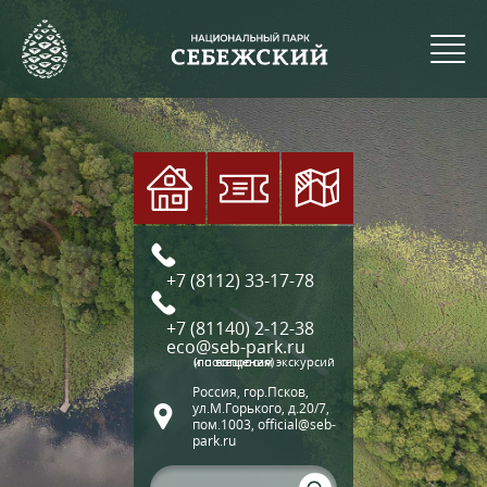
+7 (8112) 33-17-78
+7 (81140) 2-12-38
eco@seb-park.ru
(по вопросам экскурсий и посещения)
Россия, гор.Псков,
ул.М.Горького, д.20/7,
пом.1003, official@seb-
park.ru