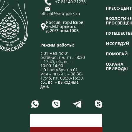
+7 81140 21238
ПРЕСС-ЦЕНТ
official@seb-park.ru
ЭКОЛОГИЧЕ
Россия, гор.Псков
ПРОСВЕЩЕ
ул.М.Горького
д.20/7 пом.1003
ПУТЕШЕСТВ
ИССЛЕДУЙ
Режим работы:
с 01 мая по 01
ПОМОГАЙ
октября: пн.-пт. - 8:30
– 17:45, сб., вс. –
ОХРАНА
10:00-14:00
ПРИРОДЫ
с 01 октября по 01
мая – пн.-чт. – 08:30-
17:45, пт. 08:30-16:30,
сб., вс. – выходные
дни.