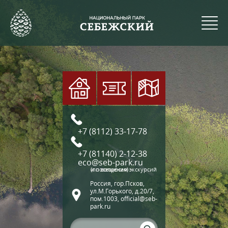
+7 (8112) 33-17-78
+7 (81140) 2-12-38
eco@seb-park.ru
(по вопросам экскурсий и посещения)
Россия, гор.Псков,
ул.М.Горького, д.20/7,
пом.1003, official@seb-
park.ru