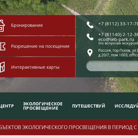
+7 (8112) 33-17-7
Бронирование
+7 (81140) 2-12-3
eco@seb-park.ru
(по вопросам экскурси
Разрешение на посещение
Россия, гор.Псков, ул
д.20/7, пом.1003, offic
Интерактивные карты
ЭКОЛОГИЧЕСКОЕ
ЦЕНТР
ПУТЕШЕСТВУЙ
ИССЛЕДУ
ПРОСВЕЩЕНИЕ
ЪЕКТОВ ЭКОЛОГИЧЕСКОГО ПРОСВЕЩЕНИЯ В ПЕРИОД С 01.