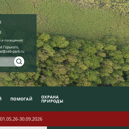
8
8
й и посещения)
.М.Горького,
ial@seb-park.ru
ОХРАНА
Й
ПОМОГАЙ
ПРИРОДЫ
05.26-30.09.2026