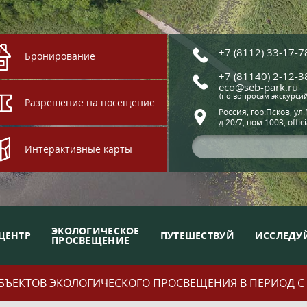
+7 (8112) 33-17-7
Бронирование
+7 (81140) 2-12-3
eco@seb-park.ru
(по вопросам экскурси
Разрешение на посещение
Россия, гор.Псков, ул
д.20/7, пом.1003, offic
Интерактивные карты
ЭКОЛОГИЧЕСКОЕ
ЦЕНТР
ПУТЕШЕСТВУЙ
ИССЛЕДУ
ПРОСВЕЩЕНИЕ
ЪЕКТОВ ЭКОЛОГИЧЕСКОГО ПРОСВЕЩЕНИЯ В ПЕРИОД С 01.