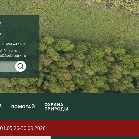
8
8
й и посещения)
.М.Горького,
ial@seb-park.ru
ОХРАНА
Й
ПОМОГАЙ
ПРИРОДЫ
05.26-30.09.2026