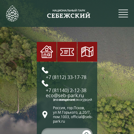
+7 (8112) 33-17-78
+7 (81140) 2-12-38
eco@seb-park.ru
(по вопросам экскурсий и посещения)
Россия, гор.Псков,
ул.М.Горького, д.20/7,
пом.1003, official@seb-
park.ru