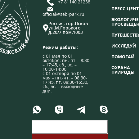
+7 81140 21238
ПРЕСС-ЦЕНТ
official@seb-park.ru
ЭКОЛОГИЧЕ
Россия, гор.Псков
ПРОСВЕЩЕ
ул.М.Горького
д.20/7 пом.1003
ПУТЕШЕСТВ
ИССЛЕДУЙ
Режим работы:
с 01 мая по 01
ПОМОГАЙ
октября: пн.-пт. - 8:30
– 17:45, сб., вс. –
ОХРАНА
10:00-14:00
ПРИРОДЫ
с 01 октября по 01
мая – пн.-чт. – 08:30-
17:45, пт. 08:30-16:30,
сб., вс. – выходные
дни.