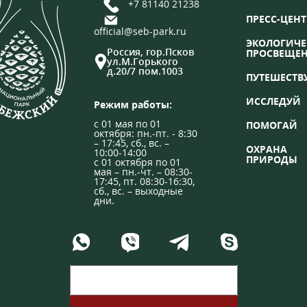
+7 81140 21238
ПРЕСС-ЦЕНТ
official@seb-park.ru
ЭКОЛОГИЧЕ
Россия, гор.Псков
ПРОСВЕЩЕ
ул.М.Горького
д.20/7 пом.1003
ПУТЕШЕСТВ
ИССЛЕДУЙ
Режим работы:
с 01 мая по 01
ПОМОГАЙ
октября: пн.-пт. - 8:30
– 17:45, сб., вс. –
ОХРАНА
10:00-14:00
ПРИРОДЫ
с 01 октября по 01
мая – пн.-чт. – 08:30-
17:45, пт. 08:30-16:30,
сб., вс. – выходные
дни.