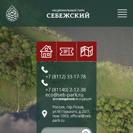
+7 (8112) 33-17-78
+7 (81140) 2-12-38
eco@seb-park.ru
(по вопросам экскурсий и посещения)
Россия, гор.Псков,
ул.М.Горького, д.20/7,
пом.1003, official@seb-
park.ru