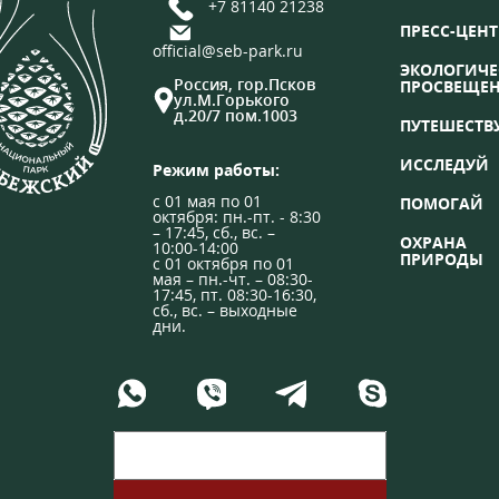
+7 81140 21238
ПРЕСС-ЦЕНТ
official@seb-park.ru
ЭКОЛОГИЧЕ
Россия, гор.Псков
ПРОСВЕЩЕ
ул.М.Горького
д.20/7 пом.1003
ПУТЕШЕСТВ
ИССЛЕДУЙ
Режим работы:
с 01 мая по 01
ПОМОГАЙ
октября: пн.-пт. - 8:30
– 17:45, сб., вс. –
ОХРАНА
10:00-14:00
ПРИРОДЫ
с 01 октября по 01
мая – пн.-чт. – 08:30-
17:45, пт. 08:30-16:30,
сб., вс. – выходные
дни.