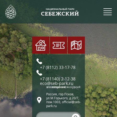
+7 (8112) 33-17-78
+7 (81140) 2-12-38
eco@seb-park.ru
(по вопросам экскурсий и посещения)
Россия, гор.Псков,
ул.М.Горького, д.20/7,
пом.1003, official@seb-
park.ru