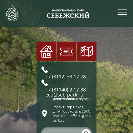
+7 (8112) 33-17-78
+7 (81140) 2-12-38
eco@seb-park.ru
(по вопросам экскурсий и посещения)
Россия, гор.Псков,
ул.М.Горького, д.20/7,
пом.1003, official@seb-
park.ru