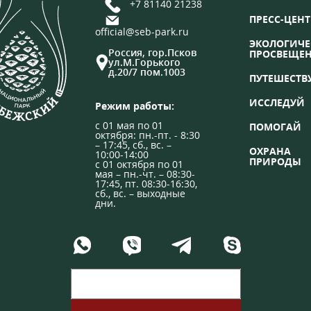
+7 81140 21238
ПРЕСС-ЦЕНТ
official@seb-park.ru
ЭКОЛОГИЧЕ
Россия, гор.Псков
ПРОСВЕЩЕ
ул.М.Горького
д.20/7 пом.1003
ПУТЕШЕСТВ
ИССЛЕДУЙ
Режим работы:
с 01 мая по 01
ПОМОГАЙ
октября: пн.-пт. - 8:30
– 17:45, сб., вс. –
ОХРАНА
10:00-14:00
ПРИРОДЫ
с 01 октября по 01
мая – пн.-чт. – 08:30-
17:45, пт. 08:30-16:30,
сб., вс. – выходные
дни.