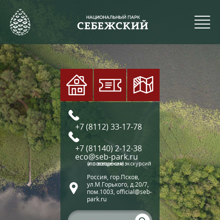
+7 (8112) 33-17-78
+7 (81140) 2-12-38
eco@seb-park.ru
(по вопросам экскурсий и посещения)
Россия, гор.Псков,
ул.М.Горького, д.20/7,
пом.1003, official@seb-
park.ru