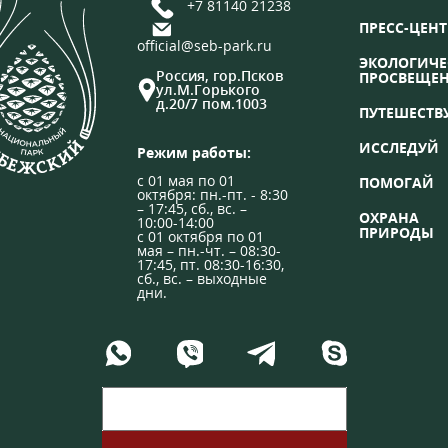
+7 81140 21238
ПРЕСС-ЦЕНТ
official@seb-park.ru
ЭКОЛОГИЧЕ
Россия, гор.Псков
ПРОСВЕЩЕ
ул.М.Горького
д.20/7 пом.1003
ПУТЕШЕСТВ
ИССЛЕДУЙ
Режим работы:
с 01 мая по 01
ПОМОГАЙ
октября: пн.-пт. - 8:30
– 17:45, сб., вс. –
ОХРАНА
10:00-14:00
ПРИРОДЫ
с 01 октября по 01
мая – пн.-чт. – 08:30-
17:45, пт. 08:30-16:30,
сб., вс. – выходные
дни.