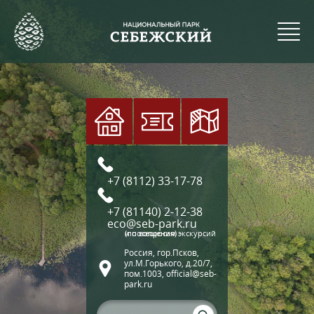
+7 (8112) 33-17-78
+7 (81140) 2-12-38
eco@seb-park.ru
(по вопросам экскурсий и посещения)
Россия, гор.Псков,
ул.М.Горького, д.20/7,
пом.1003, official@seb-
park.ru