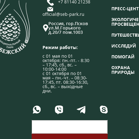
+7 81140 21238
ПРЕСС-ЦЕНТ
official@seb-park.ru
ЭКОЛОГИЧЕ
Россия, гор.Псков
ПРОСВЕЩЕ
ул.М.Горького
д.20/7 пом.1003
ПУТЕШЕСТВ
ИССЛЕДУЙ
Режим работы:
с 01 мая по 01
ПОМОГАЙ
октября: пн.-пт. - 8:30
– 17:45, сб., вс. –
ОХРАНА
10:00-14:00
ПРИРОДЫ
с 01 октября по 01
мая – пн.-чт. – 08:30-
17:45, пт. 08:30-16:30,
сб., вс. – выходные
дни.